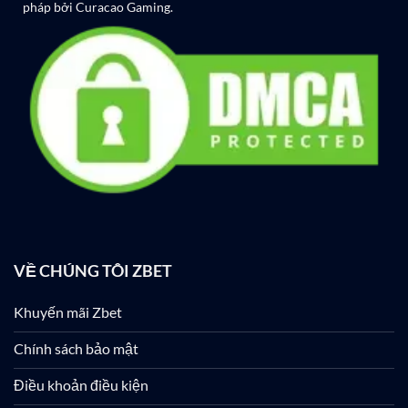
pháp bởi Curacao Gaming.
VỀ CHÚNG TÔI ZBET
Khuyến mãi Zbet
Chính sách bảo mật
Điều khoản điều kiện