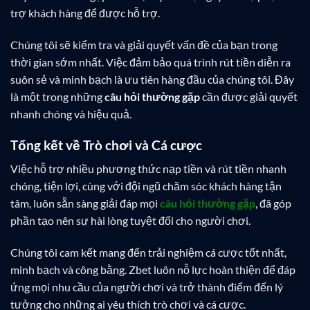
trợ khách hàng để được hỗ trợ.
Chúng tôi sẽ kiểm tra và giải quyết vấn đề của bạn trong
thời gian sớm nhất. Việc đảm bảo quá trình rút tiền diễn ra
suôn sẻ và minh bạch là ưu tiên hàng đầu của chúng tôi. Đây
là một trong những
câu hỏi thường gặp
cần được giải quyết
nhanh chóng và hiệu quả.
Tổng kết về Trò chơi và Cá cược
Việc hỗ trợ nhiều phương thức nạp tiền và rút tiền nhanh
chóng, tiện lợi, cùng với đội ngũ chăm sóc khách hàng tận
tâm, luôn sẵn sàng giải đáp mọi
câu hỏi thường gặp
, đã góp
phần tạo nên sự hài lòng tuyệt đối cho người chơi.
Chúng tôi cam kết mang đến trải nghiệm cá cược tốt nhất,
minh bạch và công bằng. Zbet luôn nỗ lực hoàn thiện để đáp
ứng mọi nhu cầu của người chơi và trở thành điểm đến lý
tưởng cho những ai yêu thích trò chơi và cá cược.