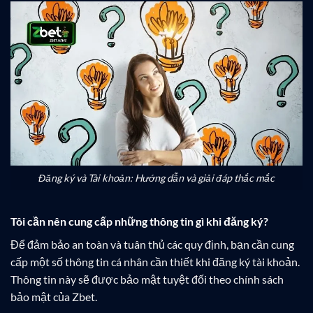
Đăng ký và Tài khoản: Hướng dẫn và giải đáp thắc mắc
Tôi cần nên cung cấp những thông tin gì khi đăng ký?
Để đảm bảo an toàn và tuân thủ các quy định, bạn cần cung
cấp một số thông tin cá nhân cần thiết khi đăng ký tài khoản.
Thông tin này sẽ được bảo mật tuyệt đối theo chính sách
bảo mật của Zbet.