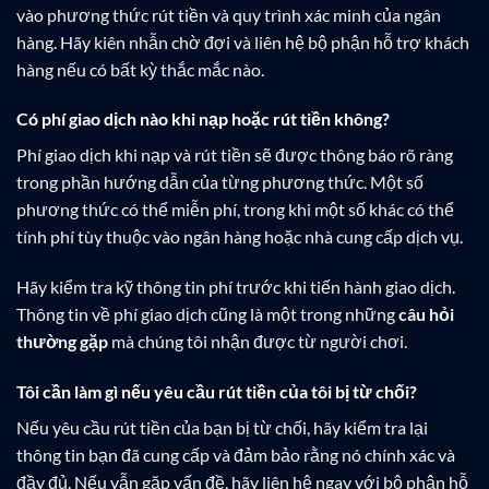
vào phương thức rút tiền và quy trình xác minh của ngân
hàng. Hãy kiên nhẫn chờ đợi và liên hệ bộ phận hỗ trợ khách
hàng nếu có bất kỳ thắc mắc nào.
Có phí giao dịch nào khi nạp hoặc rút tiền không?
Phí giao dịch khi nạp và rút tiền sẽ được thông báo rõ ràng
trong phần hướng dẫn của từng phương thức. Một số
phương thức có thể miễn phí, trong khi một số khác có thể
tính phí tùy thuộc vào ngân hàng hoặc nhà cung cấp dịch vụ.
Hãy kiểm tra kỹ thông tin phí trước khi tiến hành giao dịch.
Thông tin về phí giao dịch cũng là một trong những
câu hỏi
thường gặp
mà chúng tôi nhận được từ người chơi.
Tôi cần làm gì nếu yêu cầu rút tiền của tôi bị từ chối?
Nếu yêu cầu rút tiền của bạn bị từ chối, hãy kiểm tra lại
thông tin bạn đã cung cấp và đảm bảo rằng nó chính xác và
đầy đủ. Nếu vẫn gặp vấn đề, hãy liên hệ ngay với bộ phận hỗ