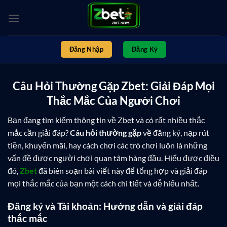
Chuyển
đến
nội
dung
Đăng Nhập
Đăng Ký
Câu Hỏi Thường Gặp Zbet: Giải Đáp Mọi
Thắc Mắc Của Người Chơi
Bạn đang tìm kiếm thông tin về Zbet và có rất nhiều thắc
mắc cần giải đáp?
Câu hỏi thường gặp
về đăng ký, nạp rút
tiền, khuyến mãi, hay cách chơi các trò chơi luôn là những
vấn đề được người chơi quan tâm hàng đầu. Hiểu được điều
đó,
Zbet
đã biên soạn bài viết này để tổng hợp và giải đáp
mọi thắc mắc của bạn một cách chi tiết và dễ hiểu nhất.
Đăng ký và Tài khoản: Hướng dẫn và giải đáp
thắc mắc