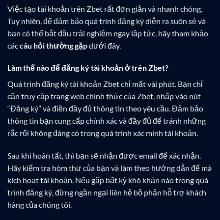
Việc tạo tài khoản trên Zbet rất đơn giản và nhanh chóng.
Tuy nhiên, để đảm bảo quá trình đăng ký diễn ra suôn sẻ và
bạn có thể bắt đầu trải nghiệm ngay lập tức, hãy tham khảo
các
câu hỏi thường gặp
dưới đây.
Làm thế nào để đăng ký tài khoản ở trên Zbet?
Quá trình đăng ký tài khoản Zbet chỉ mất vài phút. Bạn chỉ
cần truy cập trang web chính thức của Zbet, nhấp vào nút
“Đăng ký” và điền đầy đủ thông tin theo yêu cầu. Đảm bảo
thông tin bạn cung cấp chính xác và đầy đủ để tránh những
rắc rối không đáng có trong quá trình xác minh tài khoản.
Sau khi hoàn tất, thì bạn sẽ nhận được email để xác nhận.
Hãy kiểm tra hòm thư của bạn và làm theo hướng dẫn để mà
kích hoạt tài khoản. Nếu gặp bất kỳ khó khăn nào trong quá
trình đăng ký, đừng ngần ngại liên hệ bộ phận hỗ trợ khách
hàng của chúng tôi.