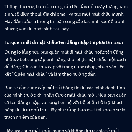
Thông thường, bạn cần cung cấp tên đầy đủ, ngày tháng năm
sinh, số điện thoại, địa chỉ email và tạo một mật khẩu mạnh.
Hãy đảm bảo là thông tin bạn cung cấp là chính xác để tránh
những vấn đề phát sinh sau này.
Tôi quên mất đi mật khẩu/tên đăng nhập thì phải làm sao?
Đừng lo lắng nếu bạn quên mất đi mật khẩu hoặc tên đăng
nhập. Zbet cung cấp tính năng khôi phục mật khẩu một cách
dễ dàng. Chỉ cần truy cập vô trang đăng nhập, nhấp vào liên
kết “Quên mật khẩu” và làm theo hướng dẫn.
Bạn sẽ cần cung cấp một số thông tin để xác minh danh tính
của mình trước khi nhận được mật khẩu mới. Nếu bạn quên
cả tên đăng nhập, vui lòng liên hệ với bộ phận hỗ trợ khách
hàng để được hỗ trợ. Hãy nhớ rằng, bảo mật tài khoản sẽ là
trách nhiệm của bạn.
Hãy lựa chọn mật khẩu mạnh và không được chia sẻ mật