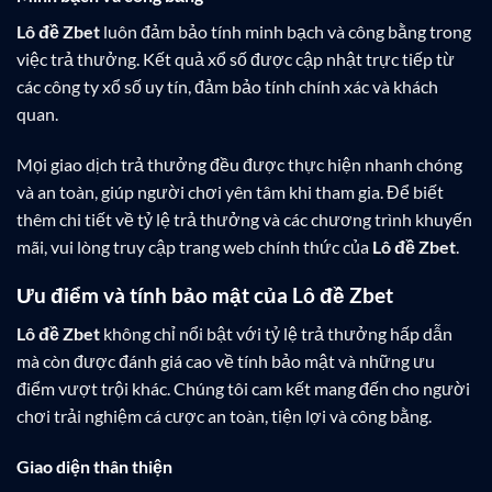
Lô đề Zbet
luôn đảm bảo tính minh bạch và công bằng trong
việc trả thưởng. Kết quả xổ số được cập nhật trực tiếp từ
các công ty xổ số uy tín, đảm bảo tính chính xác và khách
quan.
Mọi giao dịch trả thưởng đều được thực hiện nhanh chóng
và an toàn, giúp người chơi yên tâm khi tham gia. Để biết
thêm chi tiết về tỷ lệ trả thưởng và các chương trình khuyến
mãi, vui lòng truy cập trang web chính thức của
Lô đề Zbet
.
Ưu điểm và tính bảo mật của Lô đề Zbet
Lô đề Zbet
không chỉ nổi bật với tỷ lệ trả thưởng hấp dẫn
mà còn được đánh giá cao về tính bảo mật và những ưu
điểm vượt trội khác. Chúng tôi cam kết mang đến cho người
chơi trải nghiệm cá cược an toàn, tiện lợi và công bằng.
Giao diện thân thiện