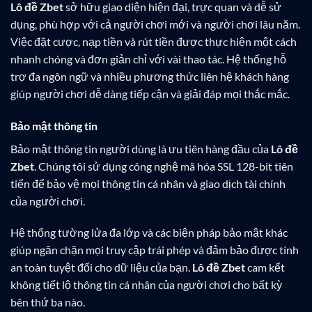
Lô đề Zbet
sở hữu giao diện hiện đại, trực quan và dễ sử
dụng, phù hợp với cả người chơi mới và người chơi lâu năm.
Việc đặt cược, nạp tiền và rút tiền được thực hiện một cách
nhanh chóng và đơn giản chỉ với vài thao tác. Hệ thống hỗ
trợ đa ngôn ngữ và nhiều phương thức liên hệ khách hàng
giúp người chơi dễ dàng tiếp cận và giải đáp mọi thắc mắc.
Bảo mật thông tin
Bảo mật thông tin người dùng là ưu tiên hàng đầu của
Lô đề
Zbet
. Chúng tôi sử dụng công nghệ mã hóa SSL 128-bit tiên
tiến để bảo vệ mọi thông tin cá nhân và giao dịch tài chính
của người chơi.
Hệ thống tường lửa đa lớp và các biện pháp bảo mật khác
giúp ngăn chặn mọi truy cập trái phép và đảm bảo được tính
an toàn tuyệt đối cho dữ liệu của bạn.
Lô đề Zbet
cam kết
không tiết lộ thông tin cá nhân của người chơi cho bất kỳ
bên thứ ba nào.