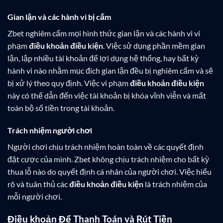
Gian lận và các hành vi bị cấm
Zbet nghiêm cấm mọi hình thức gian lận và các hành vi vi
phạm
điều khoản điều kiện
. Việc sử dụng phần mềm gian
lận, lập nhiều tài khoản để lợi dụng hệ thống, hay bất kỳ
hành vi nào nhằm mục đích gian lận đều bị nghiêm cấm và sẽ
bị xử lý theo quy định. Việc vi phạm
điều khoản điều kiện
này có thể dẫn đến việc tài khoản bị khóa vĩnh viễn và mất
toàn bộ số tiền trong tài khoản.
Trách nhiệm người chơi
Người chơi chịu trách nhiệm hoàn toàn về các quyết định
đặt cược của mình. Zbet không chịu trách nhiệm cho bất kỳ
thua lỗ nào do quyết định cá nhân của người chơi. Việc hiểu
rõ và tuân thủ các
điều khoản điều kiện
là trách nhiệm của
mỗi người chơi.
Điều khoản Để Thanh Toán và Rút Tiền