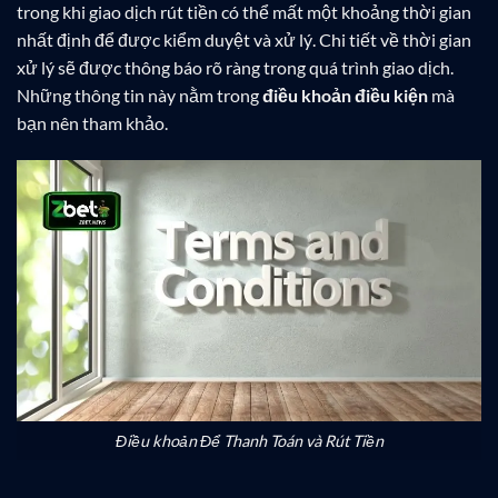
trong khi giao dịch rút tiền có thể mất một khoảng thời gian
nhất định để được kiểm duyệt và xử lý. Chi tiết về thời gian
xử lý sẽ được thông báo rõ ràng trong quá trình giao dịch.
Những thông tin này nằm trong
điều khoản điều kiện
mà
bạn nên tham khảo.
Điều khoản Để Thanh Toán và Rút Tiền