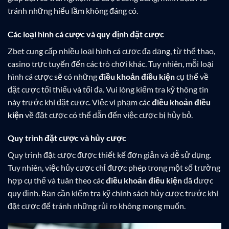
tránh những hiểu lầm không đáng có.
Các loại hình cá cược và quy định đặt cược
Zbet cung cấp nhiều loại hình cá cược đa dạng, từ thể thao,
casino trực tuyến đến các trò chơi khác. Tuy nhiên, mỗi loại
hình cá cược sẽ có những
điều khoản điều kiện
cụ thể về
đặt cược tối thiểu và tối đa. Vui lòng kiểm tra kỹ thông tin
này trước khi đặt cược. Việc vi phạm các
điều khoản điều
kiện
về đặt cược có thể dẫn đến việc cược bị hủy bỏ.
Quy trình đặt cược và hủy cược
Quy trình đặt cược được thiết kế đơn giản và dễ sử dụng.
Tuy nhiên, việc hủy cược chỉ được phép trong một số trường
hợp cụ thể và tuân theo các
điều khoản điều kiện
đã được
quy định. Bạn cần kiểm tra kỹ chính sách hủy cược trước khi
đặt cược để tránh những rủi ro không mong muốn.