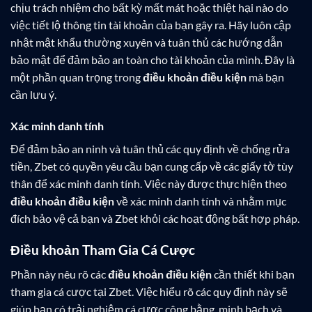
chịu trách nhiệm cho bất kỳ mất mát hoặc thiệt hại nào do
việc tiết lộ thông tin tài khoản của bạn gây ra. Hãy luôn cập
nhật mật khẩu thường xuyên và tuân thủ các hướng dẫn
bảo mật để đảm bảo an toàn cho tài khoản của mình. Đây là
một phần quan trọng trong
điều khoản điều kiện
mà bạn
cần lưu ý.
Xác minh danh tính
Để đảm bảo an ninh và tuân thủ các quy định về chống rửa
tiền, Zbet có quyền yêu cầu bạn cung cấp về các giấy tờ tùy
thân để xác minh danh tính. Việc này được thực hiện theo
điều khoản điều kiện
về xác minh danh tính và nhằm mục
đích bảo vệ cả bạn và Zbet khỏi các hoạt động bất hợp pháp.
Điều khoản Tham Gia Cá Cược
Phần này nêu rõ các
điều khoản điều kiện
cần thiết khi bạn
tham gia cá cược tại Zbet. Việc hiểu rõ các quy định này sẽ
giúp bạn có trải nghiệm cá cược công bằng, minh bạch và