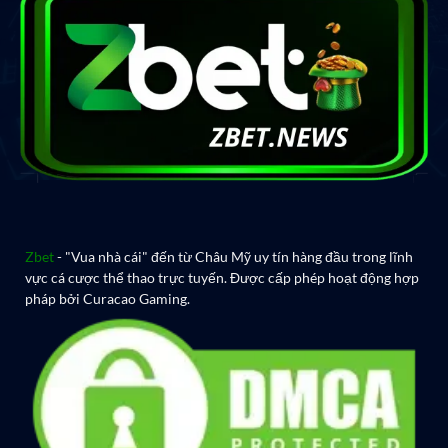
Zbet
- "Vua nhà cái" đến từ Châu Mỹ uy tín hàng đầu trong lĩnh
vực cá cược thể thao trực tuyến. Được cấp phép hoạt động hợp
pháp bởi Curacao Gaming.