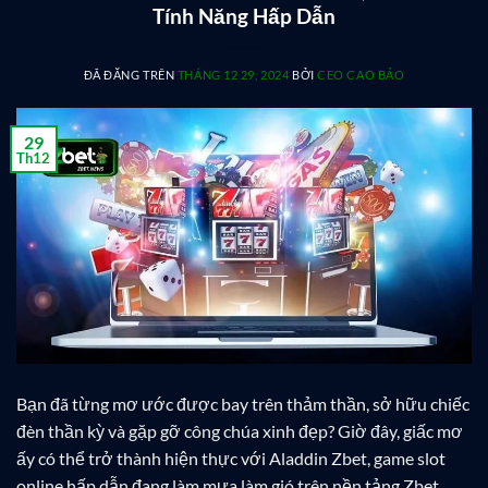
Tính Năng Hấp Dẫn
ĐÃ ĐĂNG TRÊN
THÁNG 12 29, 2024
BỞI
CEO CAO BẢO
29
Th12
Bạn đã từng mơ ước được bay trên thảm thần, sở hữu chiếc
đèn thần kỳ và gặp gỡ công chúa xinh đẹp? Giờ đây, giấc mơ
ấy có thể trở thành hiện thực với Aladdin Zbet, game slot
online hấp dẫn đang làm mưa làm gió trên nền tảng Zbet,