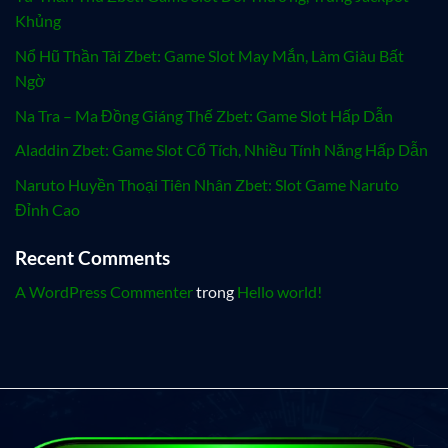
Khủng
Nổ Hũ Thần Tài Zbet: Game Slot May Mắn, Làm Giàu Bất
Ngờ
Na Tra – Ma Đồng Giáng Thế Zbet: Game Slot Hấp Dẫn
Aladdin Zbet: Game Slot Cổ Tích, Nhiều Tính Năng Hấp Dẫn
Naruto Huyền Thoại Tiên Nhân Zbet: Slot Game Naruto
Đỉnh Cao
Recent Comments
A WordPress Commenter
trong
Hello world!