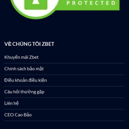
VỀ CHÚNG TÔI ZBET
Khuyến mãi Zbet
Chính sách bảo mật
Điều khoản điều kiện
Câu hỏi thường gặp
Liên hệ
CEO Cao Bảo