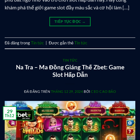
khám phá thế giới game slot đầy màu sắc và cơ hội làm […]
TIẾP TỤC ĐỌC
→
Đã đăng trong
Tin tức
|
Được gắn thẻ
Tin tức
TIN TỨC
Na Tra – Ma Đồng Giáng Thế Zbet: Game
Slot Hấp Dẫn
ĐÃ ĐĂNG TRÊN
THÁNG 12 29, 2024
BỞI
CEO CAO BẢO
29
Th12