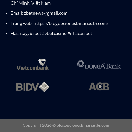
Chí Minh, Việt Nam
Email:
zbetnews@gmail.com
Trang web: https://blogopcionesbinarias.br.com/
Hashtag: #zbet #zbetcasino #nhacaizbet
Copyright 2026 ©
blogopcionesbinarias.br.com