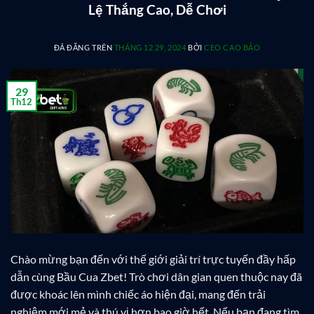
Lệ Thắng Cao, Dễ Chơi
ĐÃ ĐĂNG TRÊN
THÁNG 12 29, 2024
BỞI
CEO CAO BẢO
29
Th12
Chào mừng bạn đến với thế giới giải trí trực tuyến đầy hấp
dẫn cùng Bầu Cua Zbet! Trò chơi dân gian quen thuộc nay đã
được khoác lên mình chiếc áo hiện đại, mang đến trải
nghiệm mới mẻ và thú vị hơn bao giờ hết. Nếu bạn đang tìm